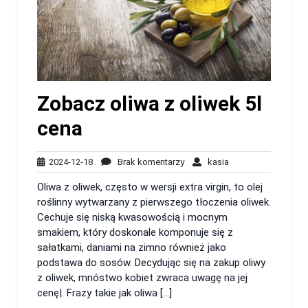
Zobacz oliwa z oliwek 5l
cena
2024-
Brak
kasia
2024-12-18
Brak komentarzy
kasia
12-
komentarzy
Oliwa z oliwek, często w wersji extra virgin, to olej
18
roślinny wytwarzany z pierwszego tłoczenia oliwek.
Cechuje się niską kwasowością i mocnym
smakiem, który doskonale komponuje się z
sałatkami, daniami na zimno również jako
podstawa do sosów. Decydując się na zakup oliwy
z oliwek, mnóstwo kobiet zwraca uwagę na jej
cenę|. Frazy takie jak oliwa […]